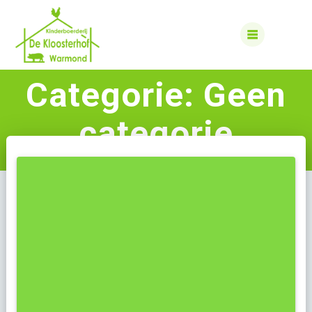
Skip
to
content
Categorie:
Geen
categorie