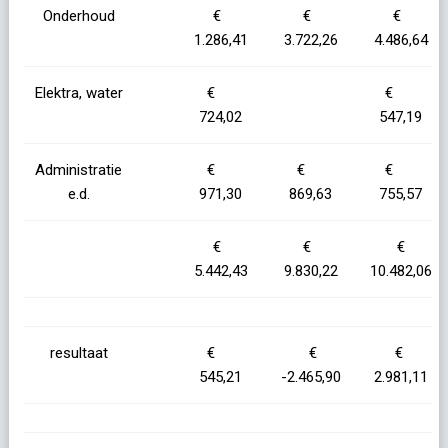
Onderhoud
€
€
€
1.286,41
3.722,26
4.486,64
Elektra, water
€
€
724,02
547,19
Administratie
€
€
€
e.d.
971,30
869,63
755,57
€
€
€
5.442,43
9.830,22
10.482,06
resultaat
€
€
€
545,21
-2.465,90
2.981,11