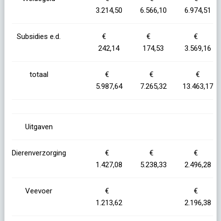
3.214,50
6.566,10
6.974,51
Subsidies e.d.
€
€
€
242,14
174,53
3.569,16
totaal
€
€
€
5.987,64
7.265,32
13.463,17
Uitgaven
Dierenverzorging
€
€
€
1.427,08
5.238,33
2.496,28
Veevoer
€
€
1.213,62
2.196,38