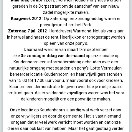
Maandag 30 april 2012
: Koninginnedag! Ponyritjes werden
gereden in de Dorpsstraat om de aanschaf van een nieuw
zadel mogelijk te maken.
Kaagweek 2012
: Op zaterdag- en zondagmiddag waren er
ponyritjes in of om het Park.
Zaterdag 7 juli 2012
: Harddraverij Warmond. Net als vorig jaar
in het weiland naast de tent. Heerlijk kon er rondgestapt worden
op een van onze pony’s.
Daarnaast werd er van maart t/m september
elke
3e zondagmiddag van de maand
op onze locatie op
Koudenhoorn een informatiemiddag gehouden over een
natuurlijke omgang met paarden en pony’s. Lotte Vermeulen,
beheerder locatie Koudenhoorn, en haar vrijwilligers stonden
van 15.00 tot 17.00 uur voor u, maar vooral ook voor kinderen,
klaar om een demonstratie te geven over hoe je met je paard
om kunt gaan. Als er voldoende vrijwilligers waren was het voor
de kinderen mogelijk om een ponyritje te maken.
Onze locatie op Koudenhoorn is aardig wat werk verzet door
onze vrijwilligers en door de gemeente. Het is vast niemand
ontgaan dat er veel werk verricht moet worden en dat onze
dieren daar ook last van hebben. Maar het gaat gestaag verder.