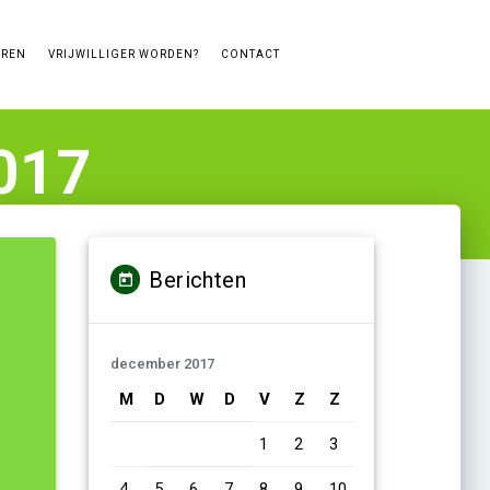
EREN
VRIJWILLIGER WORDEN?
CONTACT
017
Berichten
december 2017
M
D
W
D
V
Z
Z
1
2
3
4
5
6
7
8
9
10