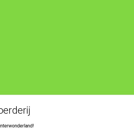
erderij
interwonderland!